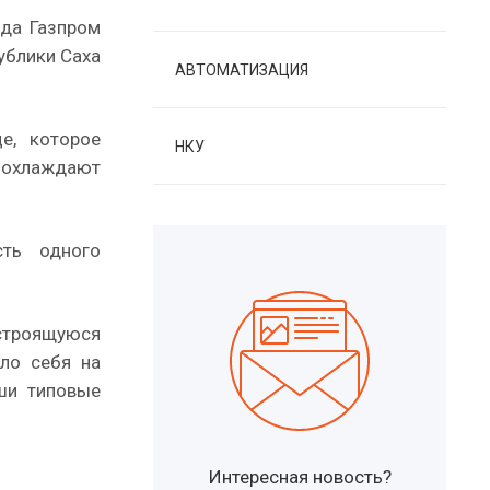
ода Газпром
ублики Саха
АВТОМАТИЗАЦИЯ
е, которое
НКУ
, охлаждают
сть одного
строящуюся
ло себя на
аши типовые
Интересная новость?