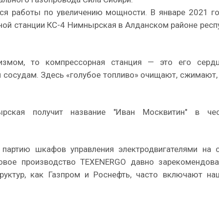
тся работы по увеличению мощности. В январе 2021 г
ной станции КС-4 Нимнырская в Алданском районе респ
измом, то компрессорная станция — это его сердц
ым сосудам. Здесь «голубое топливо» очищают, сжимают
ырская получит название "Иван Москвитин" в че
 партию шкафов управления электродвигателями на 
овое производство TEXENERGO давно зарекомендова
труктур, как Газпром и Роснефть, часто включают н