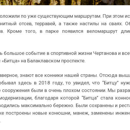
роложили по уже существующим маршрутам. При этом и
нитный отсев, терравей, а также настилы на сваях. 
в. Кроме того, в парке появился веломаршрут дли
сь большое событие в спортивной жизни Чертанова и все
«Битца» на Балаклавском проспекте.
аверное, знают все конники нашей страны. Отсюда вы
бывал здесь в 2018 году, то увидел, что “Битцу” ну
е сооружения были в очень плохом состоянии. Мы разра
модернизации, благодаря которой “Битца” стала конн
водились максимально бережно. Были сохранены и рес
же построены новые конюшни, манеж, заменены инжен
.