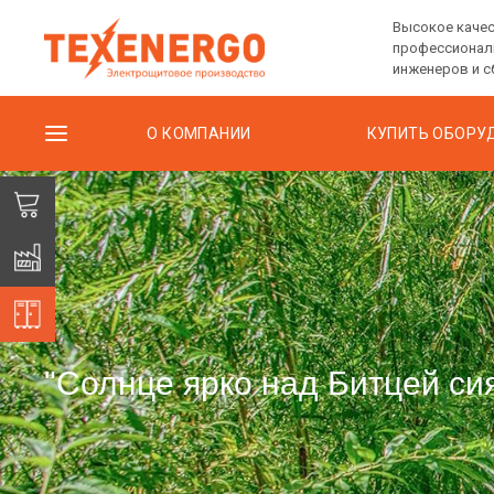
Высокое качес
профессионал
инженеров и 
О КОМПАНИИ
КУПИТЬ ОБОРУ
"Солнце ярко над Битцей сияе