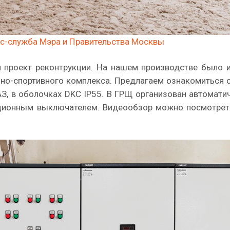
с-служба Мэра и Правительства Москвы
 проект реконтрукции. На нашем производстве было 
онно-спортивного комплекса. Предлагаем ознакомиться 
, в оболочках DKC IP55. В ГРЩ организован автомати
екционным выключателем. Видеообзор можно посмотре